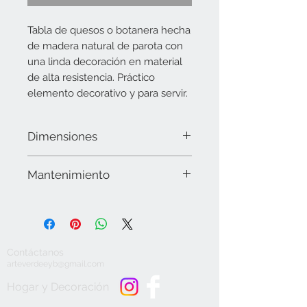
Tabla de quesos o botanera hecha
de madera natural de parota con
una linda decoración en material
de alta resistencia. Práctico
elemento decorativo y para servir.
Dimensiones
25 cms x 40 cms
Mantenimiento
Limpiar la superficie con microfibra y
en caso necesario utilizar alcohol. No
utilizar químicos o detergentes
abrasivos, secar muy bien. No apto para
Contáctanos
lavavajillas. No dejar expuesto a la
arteverdeeyb@gmail.com
intemperie. Hidratar la madera con
aceite vegetal y/o cera de abejas.
Hogar y Decoración