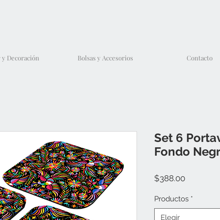
 y Decoración
Bolsas y Accesorios
Contacto
Set 6 Porta
Fondo Neg
Precio
$388.00
Productos
*
Elegir