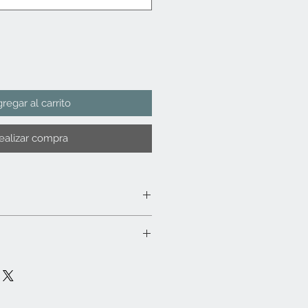
regar al carrito
ealizar compra
con microfibra y en caso necesario
ilizar químicos o detergentes
bien. No sumergir en agua. No apto
icroondas. No dejar expuesto a la