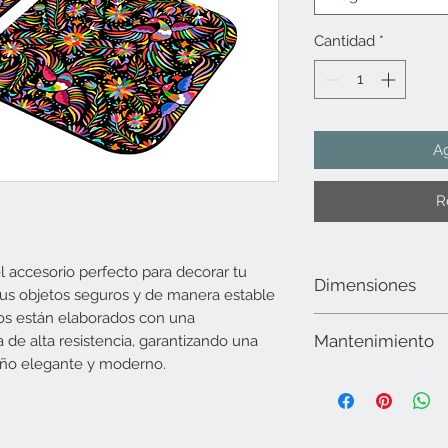
Cantidad
*
Ag
R
 accesorio perfecto para decorar tu
Dimensiones
s objetos seguros y de manera estable
os están elaborados con una
10 cms x 10 cms
Mantenimiento
de alta resistencia, garantizando una
seño elegante y moderno.
Limpiar la superficie 
utilizar alcohol. No ut
abrasivos, secar muy 
para lavavajillas ni m