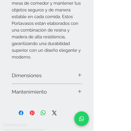
mesa de comedor y mantener tus
objetos seguros y de manera
estable en cada comida. Estos
Portavasos están elaborados con
una combinación de resina y
madera de alta resistencia,
garantizando una durabilidad
superior con un diseño elegante y
moderno.
Dimensiones
10 cms x 10 cms
Mantenimiento
Limpiar la superficie con microfibra y
en caso necesario utilizar alcohol. No
utilizar químicos o detergentes
abrasivos, secar muy bien. No sumergir
Contáctanos
en agua. No apto para lavavajillas ni
arteverdeeyb@gmail.com
microondas. No dejar expuesto a la