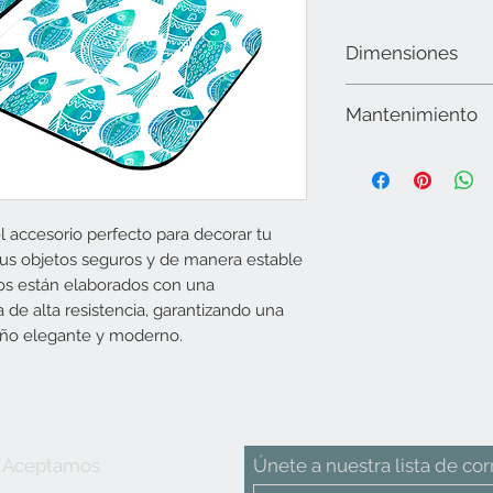
Dimensiones
10 cms x 10 cms
Mantenimiento
Limpiar la superficie 
utilizar alcohol. No ut
abrasivos, secar muy 
para lavavajillas ni m
 accesorio perfecto para decorar tu
intemperie.
s objetos seguros y de manera estable
os están elaborados con una
de alta resistencia, garantizando una
seño elegante y moderno.
Aceptamos
Únete a nuestra lista de cor