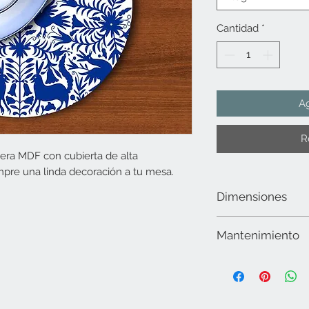
Cantidad
*
Ag
R
era MDF con cubierta de alta
iempre una linda decoración a tu mesa.
Dimensiones
35 cms de diámetro
Mantenimiento
Limpiar la superficie 
utilizar alcohol. No ut
abrasivos, secar muy 
para lavavajillas ni m