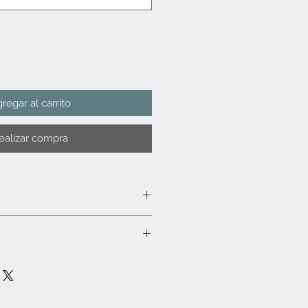
regar al carrito
ealizar compra
con microfibra y en caso necesario
ilizar químicos o detergentes
bien. No sumergir en agua. No apto
icroondas. No dejar expuesto a la