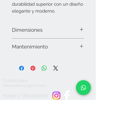
durabilidad superior con un diseño
elegante y moderno.
Dimensiones
44 cms x 30 cms
Mantenimiento
Limpiar la superficie con microfibra y
en caso necesario utilizar alcohol. No
utilizar químicos o detergentes
abrasivos, secar muy bien. No sumergir
Contáctanos
en agua. No apto para lavavajillas ni
arteverdeeyb@gmail.com
microondas. No dejar expuesto a la
intemperie.
Hogar y Decoración
Bolsas y
Accesorios
Aceptamos