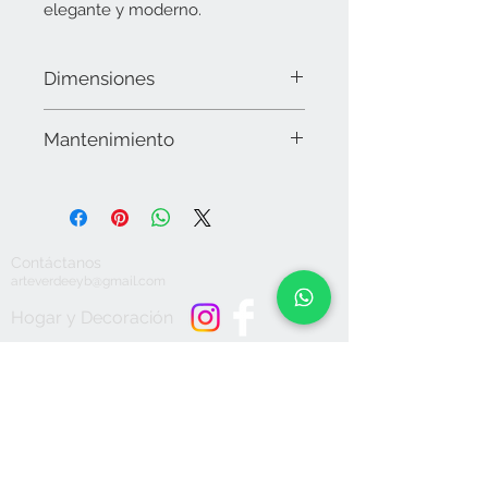
elegante y moderno.
Dimensiones
44 cms x 30 cms
Mantenimiento
Limpiar la superficie con microfibra y
en caso necesario utilizar alcohol. No
utilizar químicos o detergentes
abrasivos, secar muy bien. No sumergir
Contáctanos
en agua. No apto para lavavajillas ni
arteverdeeyb@gmail.com
microondas. No dejar expuesto a la
intemperie.
Hogar y Decoración
Bolsas y
Accesorios
Aceptamos