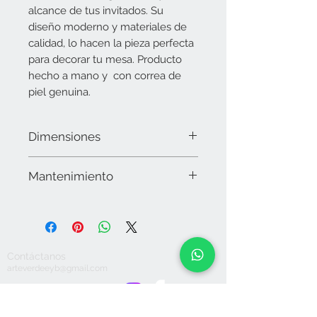
alcance de tus invitados. Su
diseño moderno y materiales de
calidad, lo hacen la pieza perfecta
para decorar tu mesa. Producto
hecho a mano y con correa de
piel genuina.
Dimensiones
Base: 20 cms x 20 cms. Circulo
Mantenimiento
Decorativo: 12 cms de diámetro
Limpiar la superficie con microfibra y
en caso necesario utilizar alcohol. No
utilizar químicos o detergentes
abrasivos, secar muy bien. No sumergir
Contáctanos
en agua. No apto para lavavajillas. No
arteverdeeyb@gmail.com
dejar expuesto a la intemperie.
Hogar y Decoración