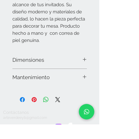
alcance de tus invitados. Su
diseño moderno y materiales de
calidad, lo hacen la pieza perfecta
para decorar tu mesa. Producto
hecho a mano y con correa de
piel genuina.
Dimensiones
Base: 20 cms x 20 cms. Circulo
Mantenimiento
Decorativo: 12 cms de diámetro
Limpiar la superficie con microfibra y
en caso necesario utilizar alcohol. No
utilizar químicos o detergentes
abrasivos, secar muy bien. No sumergir
Contáctanos
en agua. No apto para lavavajillas. No
arteverdeeyb@gmail.com
dejar expuesto a la intemperie.
Hogar y Decoración