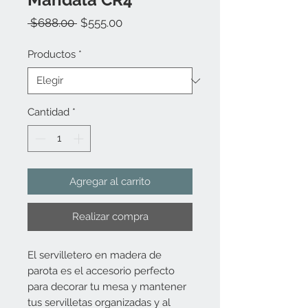
Precio
Precio
 $688.00 
$555.00
de
oferta
Productos
*
Cantidad
*
Agregar al carrito
Realizar compra
El servilletero en madera de
parota es el accesorio perfecto
para decorar tu mesa y mantener
tus servilletas organizadas y al