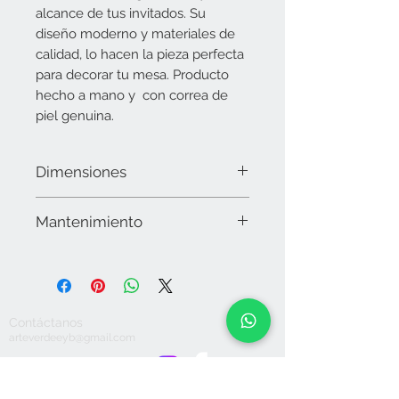
alcance de tus invitados. Su
diseño moderno y materiales de
calidad, lo hacen la pieza perfecta
para decorar tu mesa. Producto
hecho a mano y con correa de
piel genuina.
Dimensiones
Base: 20 cms x 20 cms. Circulo
Mantenimiento
Decorativo: 12 cms de diámetro
Limpiar la superficie con microfibra y
en caso necesario utilizar alcohol. No
utilizar químicos o detergentes
abrasivos, secar muy bien. No sumergir
Contáctanos
en agua. No apto para lavavajillas. No
arteverdeeyb@gmail.com
dejar expuesto a la intemperie.
Hogar y Decoración