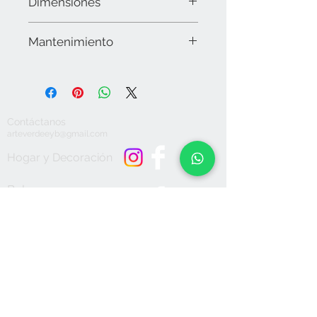
Dimensiones
20 cms de diámetro.
Mantenimiento
Limpiar la superficie con microfibra y
en caso necesario utilizar alcohol. No
utilizar químicos o detergentes
abrasivos, secar muy bien. No sumergir
Contáctanos
en agua. No apto para lavavajillas. No
arteverdeeyb@gmail.com
dejar expuesto a la intemperie.
Hogar y Decoración
Bolsas y
Accesorios
Aceptamos
Únete a nuestra lista de correo