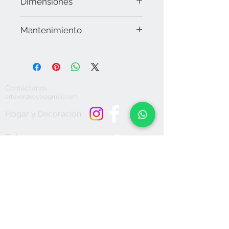
Dimensiones
20 cms de diámetro.
Mantenimiento
Limpiar la superficie con microfibra y
en caso necesario utilizar alcohol. No
utilizar químicos o detergentes
abrasivos, secar muy bien. No sumergir
Contáctanos
en agua. No apto para lavavajillas. No
arteverdeeyb@gmail.com
dejar expuesto a la intemperie.
Hogar y Decoración
Bolsas y
Accesorios
Aceptamos
Únete a nuestra lista de correo