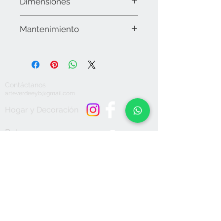
Dimensiones
20 cms de diámetro.
Mantenimiento
Limpiar la superficie con microfibra y
en caso necesario utilizar alcohol. No
utilizar químicos o detergentes
abrasivos, secar muy bien. No sumergir
Contáctanos
en agua. No apto para lavavajillas. No
arteverdeeyb@gmail.com
dejar expuesto a la intemperie.
Hogar y Decoración
Bolsas y
Accesorios
Aceptamos
Únete a nuestra lista de correo