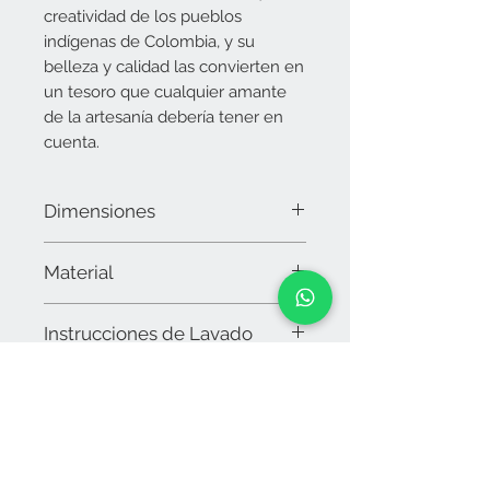
creatividad de los pueblos
indígenas de Colombia, y su
belleza y calidad las convierten en
un tesoro que cualquier amante
de la artesanía debería tener en
cuenta.
Dimensiones
Alto: 17 cms
Material
Ancho: 27 cms
Asa: 100 cms
Hilo de algodón
Nota: Al ser tejidas artesanalmente las
Instrucciones de Lavado
medidas pueden variar levemente
Lavar a mano con jabón natural, no
dejar en remojo
No usar cloro
Secar al sol
Contáctanos
arteverdeeyb@gmail.com