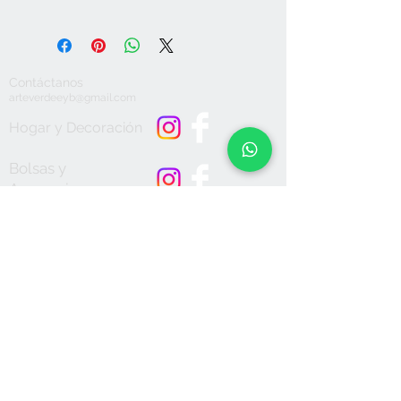
Limpiar la superficie con microfibra y
en caso necesario utilizar alcohol. No
utilizar químicos o detergentes
abrasivos, secar muy bien. No sumergir
Contáctanos
en agua. No apto para lavavajillas ni
arteverdeeyb@gmail.com
microondas. No dejar expuesto a la
intemperie.
Hogar y Decoración
Bolsas y
Accesorios
Aceptamos
Únete a nuestra lista de correo
Suscríbete