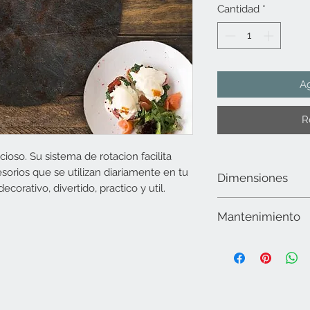
Cantidad
*
Ag
R
cioso. Su sistema de rotacion facilita
orios que se utilizan diariamente en tu
Dimensiones
orativo, divertido, practico y util.
45 cms de diámetro
Mantenimiento
Limpiar la superficie 
utilizar alcohol. No ut
abrasivos, secar muy 
para lavavajillas ni m
intemperie.