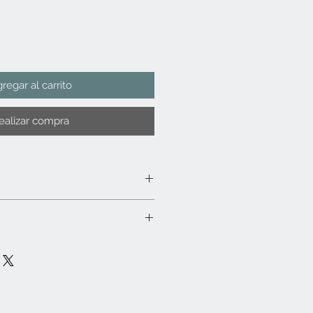
regar al carrito
ealizar compra
con microfibra y en caso necesario
ilizar químicos o detergentes
bien. No sumergir en agua. No apto
icroondas. No dejar expuesto a la