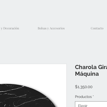
 y Decoración
Bolsas y Accesorios
Contacto
Charola Gir
Máquina
Precio
$1,350.00
Productos
*
Elegir