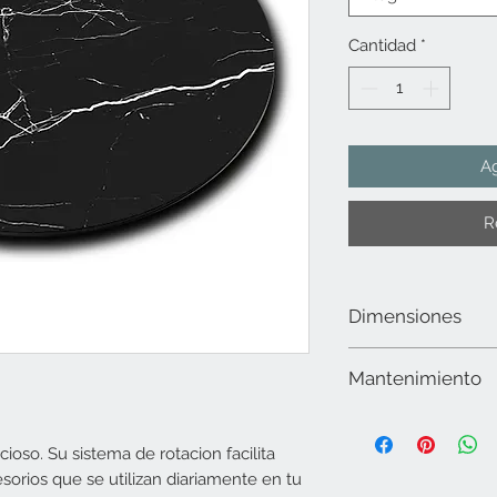
Cantidad
*
Ag
R
Dimensiones
45 cms de diámetro
Mantenimiento
Limpiar la superficie 
utilizar alcohol. No ut
cioso. Su sistema de rotacion facilita
abrasivos, secar muy 
orios que se utilizan diariamente en tu
para lavavajillas ni m