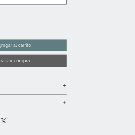
regar al carrito
ealizar compra
con microfibra y en caso necesario
ilizar químicos o detergentes
bien. No sumergir en agua. No apto
icroondas. No dejar expuesto a la