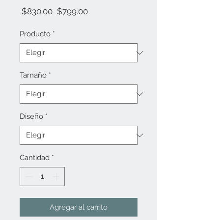
Precio
Precio
 $830.00 
$799.00
de
oferta
Producto
*
Tamaño
*
Diseño
*
Cantidad
*
Agregar al carrito