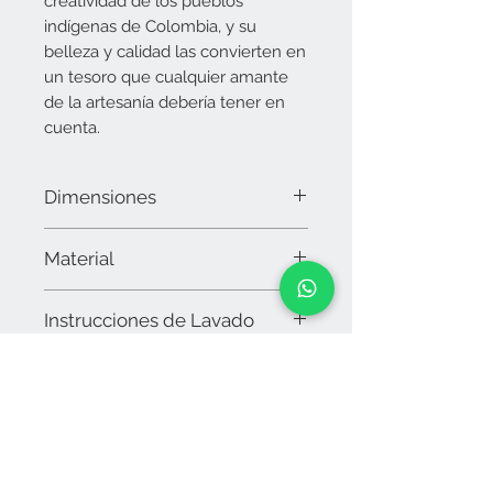
creatividad de los pueblos
indígenas de Colombia, y su
belleza y calidad las convierten en
un tesoro que cualquier amante
de la artesanía debería tener en
cuenta.
Dimensiones
Alto: 20.5 cms
Material
Ancho: 26.5 cms
Asa: 100 cms
Hilo de algodón
Nota: Al ser tejidas artesanalmente las
Instrucciones de Lavado
medidas pueden variar levemente
Lavar a mano con jabón natural, no
dejar en remojo
No usar cloro
Secar al sol
Contáctanos
arteverdeeyb@gmail.com