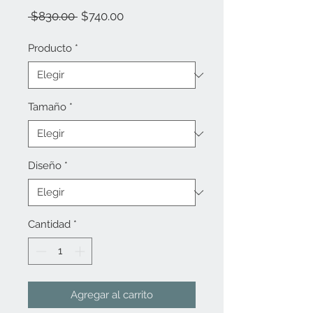
Precio
Precio
 $830.00 
$740.00
de
oferta
Producto
*
Tamaño
*
Diseño
*
Cantidad
*
Agregar al carrito