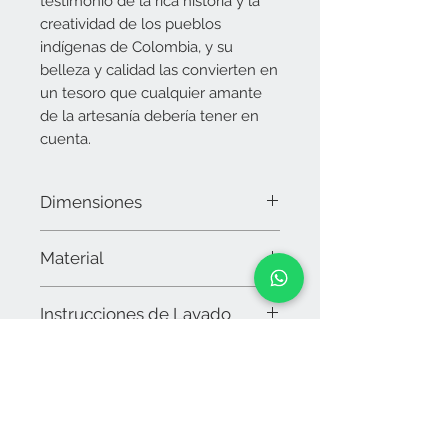
testimonio de la rica historia y la
creatividad de los pueblos
indígenas de Colombia, y su
belleza y calidad las convierten en
un tesoro que cualquier amante
de la artesanía debería tener en
cuenta.
Dimensiones
Alto: 20.5 cms
Material
Ancho: 26.5 cms
Asa: 100 cms
Hilo de algodón
Nota: Al ser tejidas artesanalmente las
Instrucciones de Lavado
medidas pueden variar levemente
Lavar a mano con jabón natural, no
dejar en remojo
No usar cloro
Secar al sol
Contáctanos
arteverdeeyb@gmail.com